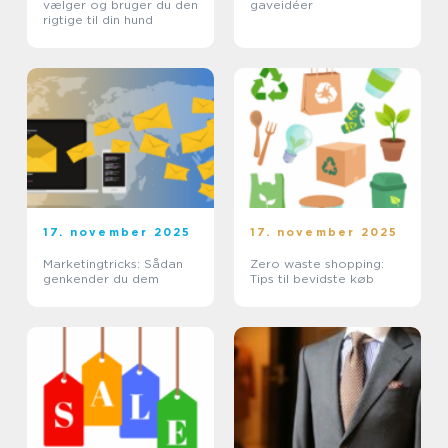
vælger og bruger du den
gaveidéer
rigtige til din hund
17. november 2025
17. november 2025
Marketingtricks: Sådan
Zero waste shopping:
genkender du dem
Tips til bevidste køb