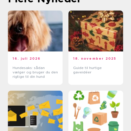
16. juli 2026
18. november 2025
Hundesaks: sådan
Guide til hurtige
vælger og bruger du den
gaveidéer
rigtige til din hund