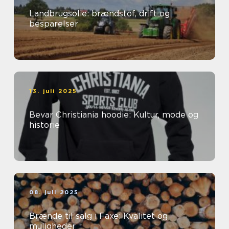
Landbrugsolie: brændstof, drift og
besparelser
13. juli 2025
Bevar Christiania hoodie: Kultur, mode og
historie
08. juli 2025
Brænde til salg i Faxe: Kvalitet og
muligheder