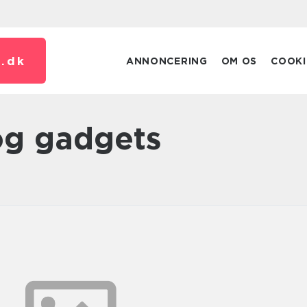
.
dk
ANNONCERING
OM OS
COOKI
og gadgets