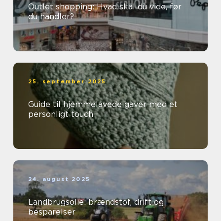
Outlet shopping: Hvad skal du vide, før
du handler?
25. september 2025
Guide til hjemmelavede gaver med et
personligt touch
24. august 2025
Landbrugsolie: brændstof, drift og
besparelser