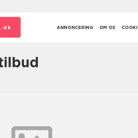
.
dk
ANNONCERING
OM OS
COOKI
tilbud