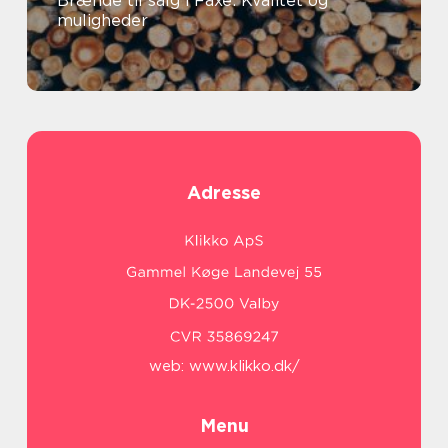
Brænde til salg i Faxe: Kvalitet og
muligheder
Adresse
web:
www.klikko.dk/
Menu