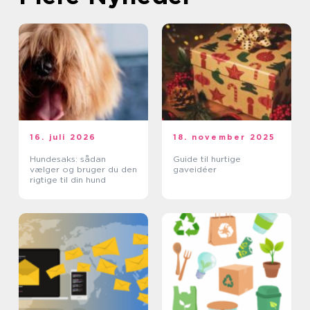
16. juli 2026
18. november 2025
Hundesaks: sådan
Guide til hurtige
vælger og bruger du den
gaveidéer
rigtige til din hund