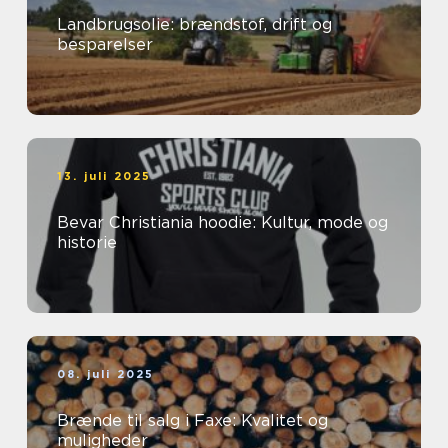
Landbrugsolie: brændstof, drift og
besparelser
13. juli 2025
Bevar Christiania hoodie: Kultur, mode og
historie
08. juli 2025
Brænde til salg i Faxe: Kvalitet og
muligheder