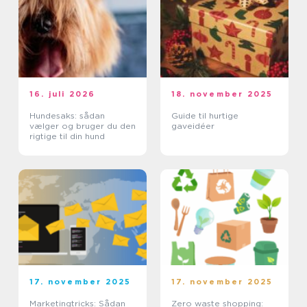
16. juli 2026
18. november 2025
Hundesaks: sådan
Guide til hurtige
vælger og bruger du den
gaveidéer
rigtige til din hund
17. november 2025
17. november 2025
Marketingtricks: Sådan
Zero waste shopping: