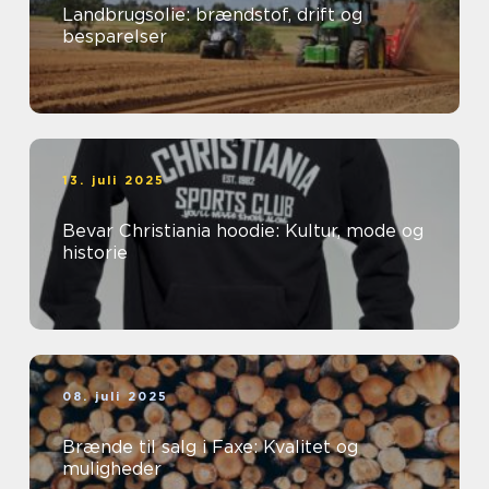
Landbrugsolie: brændstof, drift og
besparelser
13. juli 2025
Bevar Christiania hoodie: Kultur, mode og
historie
08. juli 2025
Brænde til salg i Faxe: Kvalitet og
muligheder