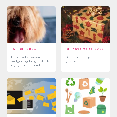
16. juli 2026
18. november 2025
Hundesaks: sådan
Guide til hurtige
vælger og bruger du den
gaveidéer
rigtige til din hund