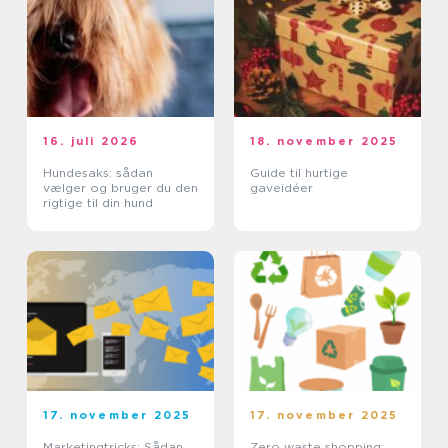
16. juli 2026
18. november 2025
Hundesaks: sådan
Guide til hurtige
vælger og bruger du den
gaveidéer
rigtige til din hund
17. november 2025
17. november 2025
Marketingtricks: Sådan
Zero waste shopping: