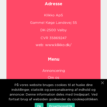
Adresse
web:
www.klikko.dk/
Menu
Annoncering
Om os
Cookies
På vores website bruges cookies til at huske dine
indstillinger, statistik og personalisering af indhold og
Kontakt os
annoncer. Denne information deles med tredjepart. Ved
Sitemap
fortsat brug af websiden godkender du cookiepolitikken.
Ok
Privatlivspolitik