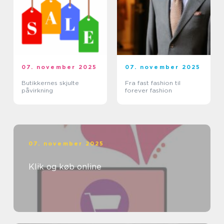
07. november 2025
07. november 2025
Butikkernes skjulte
Fra fast fashion til
påvirkning
forever fashion
07. november 2025
Klik og køb online