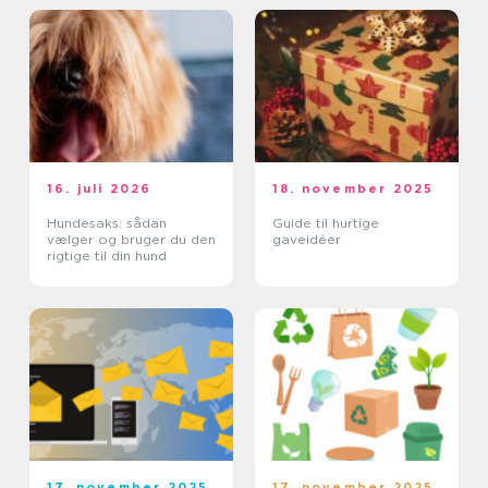
16. juli 2026
18. november 2025
Hundesaks: sådan
Guide til hurtige
vælger og bruger du den
gaveidéer
rigtige til din hund
17. november 2025
17. november 2025