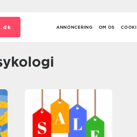
.
dk
ANNONCERING
OM OS
COOKI
sykologi